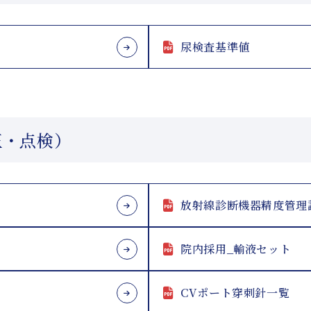
尿検査基準値
正・点検）
放射線診断機器精度管理
院内採用_輸液セット
CVポート穿刺針一覧