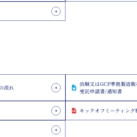
治験又はGCP準拠製造
の流れ
受託申請書/通知書
キックオフミーティング