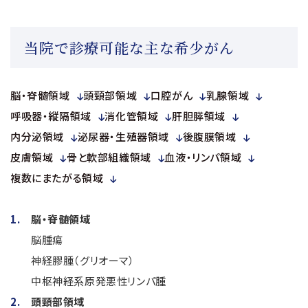
当院で診療可能な主な希少がん
脳・脊髄領域
頭頸部領域
口腔がん
乳腺領域
呼吸器・縦隔領域
消化管領域
肝胆膵領域
内分泌領域
泌尿器・生殖器領域
後腹膜領域
皮膚領域
骨と軟部組織領域
血液・リンパ領域
複数にまたがる領域
脳・脊髄領域
脳腫瘍
神経膠腫（グリオーマ）
中枢神経系原発悪性リンパ腫
頭頸部領域