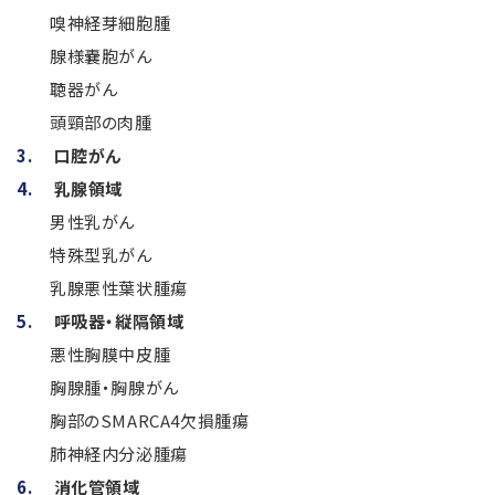
嗅神経芽細胞腫
腺様嚢胞がん
聴器がん
頭頸部の肉腫
口腔がん
乳腺領域
男性乳がん
特殊型乳がん
乳腺悪性葉状腫瘍
呼吸器・縦隔領域
悪性胸膜中皮腫
胸腺腫・胸腺がん
胸部のSMARCA4欠損腫瘍
肺神経内分泌腫瘍
消化管領域