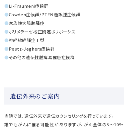
●
Li-Fraumeni症候群
●
Cowden症候群/PTEN過誤腫症候群
●
家族性大腸腺腫症
●
ポリメラーゼ校正関連ポリポーシス
●
神経線維腫症Ⅰ型
●
Peutz-Jeghers症候群
●
その他の遺伝性腫瘍易罹患症候群
遺伝外来のご案内
当院では、遺伝外来で遺伝カウンセリングを行っています。
誰でもがんに罹る可能性がありますが、がん全体の5～10％