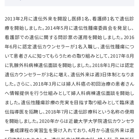
2013
年
2
月に遺伝外来を開設し医師
1
名、看護師
1
名で遺伝診
療を開始しました。
2014
年
5
月に遺伝性腫瘍委員会を発足し、
看護部での遺伝に関する問診票の運用を開始しました。
2016
年
6
月に認定遺伝カウンセラーが
1
名入職し、遺伝性腫瘍につ
いて患者さんに知ってもらうための取り組みとして、
2017
年８月
に乳腺外科病棟遺伝面談を開始しました。
2018
年
1
月には認定
遺伝カウンセラーが
3
名に増え、遺伝外来は週
3
日体制となりま
した。さらに、
2018
年
3
月には婦人科癌の初回治療の患者さん
へ情報提供を行う仕組みとして婦人科病棟遺伝面談を開始し
ました。遺伝性腫瘍診療の充実を目指す取り組みとして臨床遺
伝指導医を招聘し、
2018
年
7
月に遺伝診療科という名称の使用
を開始しました。
2020
年からは近畿大学大学院遺伝カウンセラ
ー養成課程の実習生を受け入れており、
4
月から遺伝外来は週