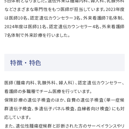
5
日体制となりました。遺伝外来は腫瘍内科、婦人科、乳腺外科
などさまざまな専門性をもつ医師が担当しています。
2023
年度
は医師
10
名、認定遺伝カウンセラー
3
名、外来看護師
7
名体制、
2024
年度は医師
11
名、認定遺伝カウンセラー
4
名、外来看護師
7
名体制で外来診療を行いました。
特徴・特色
医師（腫瘍内科、乳腺外科、婦人科）、認定遺伝カウンセラー、
看護師の多職種でチーム医療を行っています。
保険診療の遺伝子検査のほか、自費の遺伝子検査（単一症候
群遺伝子検査、多遺伝子パネル検査、血縁者向け検査）にも対
応しています。
また、遺伝性腫瘍症候群と診断された方のサーベイランスやリ