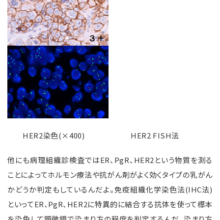
HER2染色(×400) HER2 FISH法
他にも病理組織診検査ではER、PgR、HER2という物質を測る
ことによってホルモン療法や抗がん剤がよく効くタイプの乳がん
かどうか判定もしているんだよ。免疫組織化学染色法(IHC法)
といってER、PgR、HER2に特異的に結合する抗体を使って標本
を染色して顕微鏡で染まり方の程度を判定するんだ。染まり方