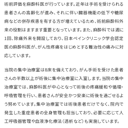
術前評価を麻酔科医が行っています。近年は手術を受けられる
患者さんの高齢化が進み、それに伴い臓器機能の低下や糖尿
病などの併存疾患を有する方が増えているため、術前麻酔科外
来の役割はますます重要となっています。また、麻酔科では週に
1
回、除痛外来を開設しており、日本ペインクリニック学会認定
医の麻酔科医が、がん性疼痛をはじめとする難治性の痛みに対
応しています。
当院の集中治療室は
8
床を備えており、がん手術を受けた患者
さんの半数以上が術後に集中治療室に入室します。当院の集中
治療室では、麻酔科医が中心となって術後の疼痛緩和や循環・
呼吸管理を行い、患者さんが安全かつ安楽に術後を過ごせるよ
う努めています。集中治療室では術後患者だけでなく、院内で
発生した重症患者の全身管理も担当しており、必要に応じて人
工呼吸器管理や血液浄化療法（透析など）も実施しています。