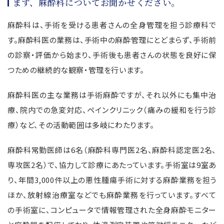
まず、麻酔科についてお聞かせください。
麻酔科は、手術を受ける患者さんの全身管理を担う診療科で
す。麻酔科医の業務は、手術中の麻酔管理にとどまらず、手術前
の診察・評価から始まり、手術後も患者さんの状態を良好に保
つための継続的な観察・管理を行います。
麻酔科医の主な業務は手術麻酔ですが、それ以外にも集中治
療、院内での急変対応、ペインクリニック（痛みの緩和を行う診
療）など、その活動範囲は多岐にわたります。
麻酔科常勤医師は
6
名（麻酔科専門医
2
名、麻酔科認定医
2
名、
専攻医
2
名）で、協力して診療にあたっています。手術室は
9
室あ
り、年間
3,000
件以上の悪性腫瘍手術に対する麻酔業務を担う
ほか、放射線治療室などでも麻酔業務を行っています。すべて
の手術室に、コンピュータで情報管理された全身麻酔モニター